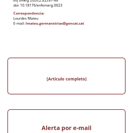
Enf Emerg
2026;25(2):87-88
doi: 10.18176/enfemerg.0023
Correspondencia:
Lourdes Mateu
E-mail:
lmateu.germanstrias@gencat.cat
[Artículo completo]
Alerta por e-mail