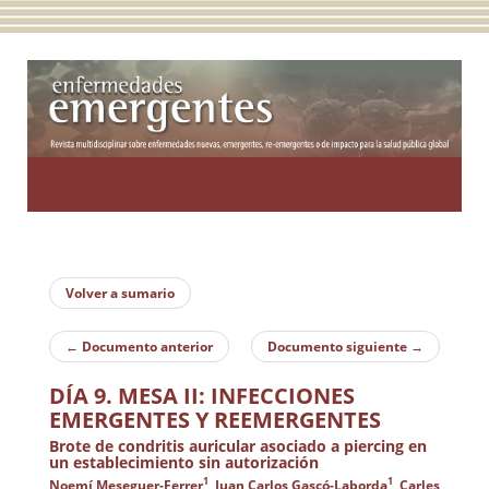
Toggle
navigatio
Volver a sumario
←
Documento anterior
Documento siguiente
→
DÍA 9. MESA II: INFECCIONES
EMERGENTES Y REEMERGENTES
Brote de condritis auricular asociado a piercing en
un establecimiento sin autorización
1
1
Noemí Meseguer-Ferrer
, Juan Carlos Gascó-Laborda
, Carles