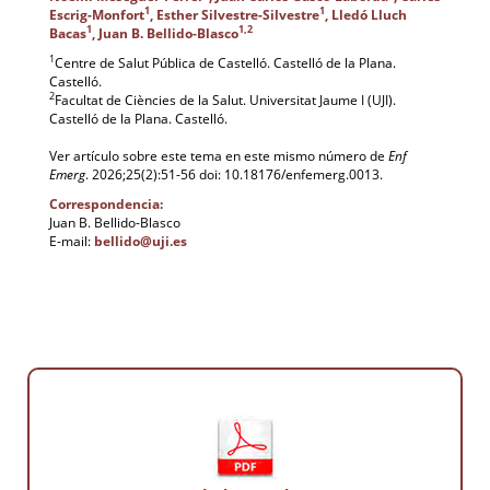
1
1
Escrig-Monfort
, Esther Silvestre-Silvestre
, Lledó Lluch
1
1,2
Bacas
, Juan B. Bellido-Blasco
1
Centre de Salut Pública de Castelló. Castelló de la Plana.
Castelló.
2
Facultat de Ciències de la Salut. Universitat Jaume I (UJI).
Castelló de la Plana. Castelló.
Ver artículo sobre este tema en este mismo número de
Enf
Emerg
. 2026;25(2):51-56 doi: 10.18176/enfemerg.0013.
Correspondencia:
Juan B. Bellido-Blasco
E-mail:
bellido@uji.es