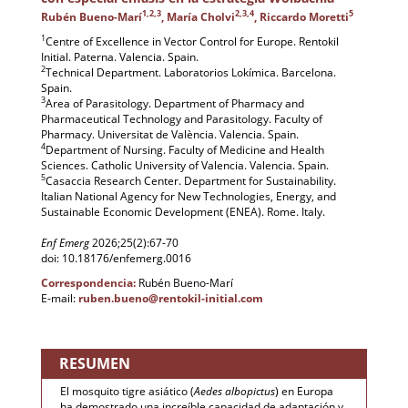
1,2,3
2,3,4
5
Rubén Bueno-Marí
, María Cholvi
, Riccardo Moretti
1
Centre of Excellence in Vector Control for Europe. Rentokil
Initial. Paterna. Valencia. Spain.
2
Technical Department. Laboratorios Lokímica. Barcelona.
Spain.
3
Area of Parasitology. Department of Pharmacy and
Pharmaceutical Technology and Parasitology. Faculty of
Pharmacy. Universitat de València. Valencia. Spain.
4
Department of Nursing. Faculty of Medicine and Health
Sciences. Catholic University of Valencia. Valencia. Spain.
5
Casaccia Research Center. Department for Sustainability.
Italian National Agency for New Technologies, Energy, and
Sustainable Economic Development (ENEA). Rome. Italy.
Enf Emerg
2026;25(2):67-70
doi: 10.18176/enfemerg.0016
Correspondencia:
Rubén Bueno-Marí
E-mail:
ruben.bueno@rentokil-initial.com
RESUMEN
El mosquito tigre asiático (
Aedes albopictus
) en Europa
ha demostrado una increíble capacidad de adaptación y