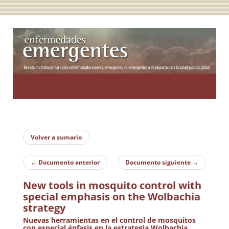
Toggle
navigatio
Volver a sumario
←
Documento anterior
Documento siguiente
→
New tools in mosquito control with
special emphasis on the Wolbachia
strategy
Nuevas herramientas en el control de mosquitos
con especial énfasis en la estrategia Wolbachia