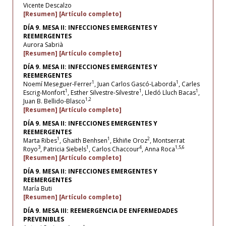
Vicente Descalzo
[Resumen]
[Artículo completo]
DÍA 9. MESA II: INFECCIONES EMERGENTES Y
REEMERGENTES
Aurora Sabrià
[Resumen]
[Artículo completo]
DÍA 9. MESA II: INFECCIONES EMERGENTES Y
REEMERGENTES
1
1
Noemí Meseguer-Ferrer
, Juan Carlos Gascó-Laborda
, Carles
1
1
1
Escrig-Monfort
, Esther Silvestre-Silvestre
, Lledó Lluch Bacas
,
1,2
Juan B. Bellido-Blasco
[Resumen]
[Artículo completo]
DÍA 9. MESA II: INFECCIONES EMERGENTES Y
REEMERGENTES
1
1
2
Marta Ribes
, Ghaith Benhsen
, Ekhiñe Oroz
, Montserrat
3
1
4
1,5,6
Royo
, Patricia Siebels
, Carlos Chaccour
, Anna Roca
[Resumen]
[Artículo completo]
DÍA 9. MESA II: INFECCIONES EMERGENTES Y
REEMERGENTES
María Buti
[Resumen]
[Artículo completo]
DÍA 9. MESA III: REEMERGENCIA DE ENFERMEDADES
PREVENIBLES