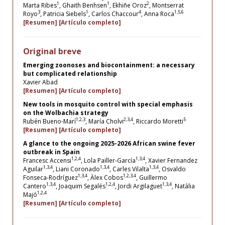
1
1
2
Marta Ribes
, Ghaith Benhsen
, Ekhiñe Oroz
, Montserrat
3
1
4
1,5,6
Royo
, Patricia Siebels
, Carlos Chaccour
, Anna Roca
[Resumen]
[Artículo completo]
Original breve
Emerging zoonoses and biocontainment: a necessary
but complicated relationship
Xavier Abad
[Resumen]
[Artículo completo]
New tools in mosquito control with special emphasis
on the Wolbachia strategy
1,2,3
2,3,4
5
Rubén Bueno-Marí
, María Cholvi
, Riccardo Moretti
[Resumen]
[Artículo completo]
A glance to the ongoing 2025-2026 African swine fever
outbreak in Spain
1,2,4
1,3,4
Francesc Accensi
, Lola Pailler-García
, Xavier Fernandez
1,3,4
1,3,4
1,3,4
Aguilar
, Liani Coronado
, Carles Vilalta
, Osvaldo
1,3,4
1,2,3,4
Fonseca-Rodríguez
, Àlex Cobos
, Guillermo
1,3,4
1,2,4
1,3,4
Cantero
, Joaquim Segalés
, Jordi Argilaguet
, Natàlia
1,2,4
Majó
[Resumen]
[Artículo completo]