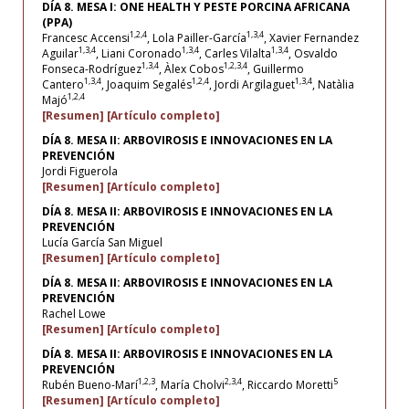
DÍA 8. MESA I: ONE HEALTH Y PESTE PORCINA AFRICANA
(PPA)
1,2,4
1,3,4
Francesc Accensi
, Lola Pailler-García
, Xavier Fernandez
1,3,4
1,3,4
1,3,4
Aguilar
, Liani Coronado
, Carles Vilalta
, Osvaldo
1,3,4
1,2,3,4
Fonseca-Rodríguez
, Àlex Cobos
, Guillermo
1,3,4
1,2,4
1,3,4
Cantero
, Joaquim Segalés
, Jordi Argilaguet
, Natàlia
1,2,4
Majó
[Resumen]
[Artículo completo]
DÍA 8. MESA II: ARBOVIROSIS E INNOVACIONES EN LA
PREVENCIÓN
Jordi Figuerola
[Resumen]
[Artículo completo]
DÍA 8. MESA II: ARBOVIROSIS E INNOVACIONES EN LA
PREVENCIÓN
Lucía García San Miguel
[Resumen]
[Artículo completo]
DÍA 8. MESA II: ARBOVIROSIS E INNOVACIONES EN LA
PREVENCIÓN
Rachel Lowe
[Resumen]
[Artículo completo]
DÍA 8. MESA II: ARBOVIROSIS E INNOVACIONES EN LA
PREVENCIÓN
1,2,3
2,3,4
5
Rubén Bueno-Marí
, María Cholvi
, Riccardo Moretti
[Resumen]
[Artículo completo]