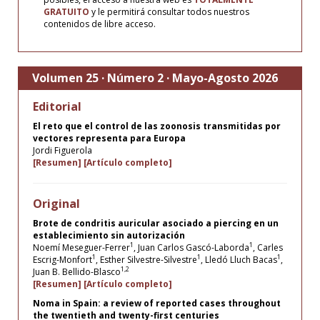
GRATUITO
y le permitirá consultar todos nuestros
contenidos de libre acceso.
Volumen 25 · Número 2 · Mayo-Agosto 2026
Editorial
El reto que el control de las zoonosis transmitidas por
vectores representa para Europa
Jordi Figuerola
[Resumen]
[Artículo completo]
Original
Brote de condritis auricular asociado a piercing en un
establecimiento sin autorización
1
1
Noemí Meseguer-Ferrer
, Juan Carlos Gascó-Laborda
, Carles
1
1
1
Escrig-Monfort
, Esther Silvestre-Silvestre
, Lledó Lluch Bacas
,
1,2
Juan B. Bellido-Blasco
[Resumen]
[Artículo completo]
Noma in Spain: a review of reported cases throughout
the twentieth and twenty-first centuries