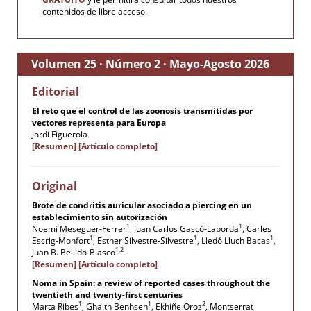
contenidos de libre acceso.
Volumen 25 · Número 2 · Mayo-Agosto 2026
Editorial
El reto que el control de las zoonosis transmitidas por
vectores representa para Europa
Jordi Figuerola
[Resumen]
[Artículo completo]
Original
Brote de condritis auricular asociado a piercing en un
establecimiento sin autorización
1
1
Noemí Meseguer-Ferrer
, Juan Carlos Gascó-Laborda
, Carles
1
1
1
Escrig-Monfort
, Esther Silvestre-Silvestre
, Lledó Lluch Bacas
,
1,2
Juan B. Bellido-Blasco
[Resumen]
[Artículo completo]
Noma in Spain: a review of reported cases throughout the
twentieth and twenty-first centuries
1
1
2
Marta Ribes
, Ghaith Benhsen
, Ekhiñe Oroz
, Montserrat