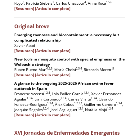
3
1
4
1,5,6
Royo
, Patricia Siebels
, Carlos Chaccour
, Anna Roca
[Resumen]
[Artículo completo]
Original breve
Emerging zoonoses and biocontainment: a necessary but
complicated relationship
Xavier Abad
[Resumen]
[Artículo completo]
New tools in mosquito control with special emphasis on the
Wolbachia strategy
1,2,3
2,3,4
5
Rubén Bueno-Marí
, María Cholvi
, Riccardo Moretti
[Resumen]
[Artículo completo]
A glance to the ongoing 2025-2026 African swine fever
outbreak in Spain
1,2,4
1,3,4
Francesc Accensi
, Lola Pailler-García
, Xavier Fernandez
1,3,4
1,3,4
1,3,4
Aguilar
, Liani Coronado
, Carles Vilalta
, Osvaldo
1,3,4
1,2,3,4
1,3,4
Fonseca-Rodríguez
, Àlex Cobos
, Guillermo Cantero
,
1,2,4
1,3,4
1,2,4
Joaquim Segalés
, Jordi Argilaguet
, Natàlia Majó
[Resumen]
[Artículo completo]
XVI Jornadas de Enfermedades Emergentes