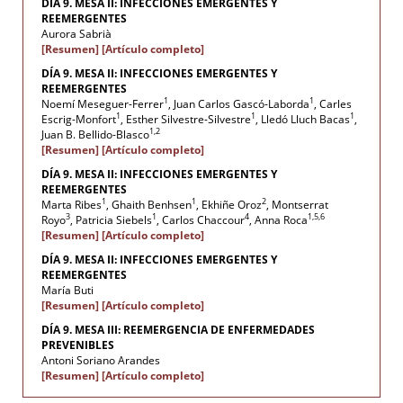
DÍA 9. MESA II: INFECCIONES EMERGENTES Y
REEMERGENTES
Aurora Sabrià
[Resumen]
[Artículo completo]
DÍA 9. MESA II: INFECCIONES EMERGENTES Y
REEMERGENTES
1
1
Noemí Meseguer-Ferrer
, Juan Carlos Gascó-Laborda
, Carles
1
1
1
Escrig-Monfort
, Esther Silvestre-Silvestre
, Lledó Lluch Bacas
,
1,2
Juan B. Bellido-Blasco
[Resumen]
[Artículo completo]
DÍA 9. MESA II: INFECCIONES EMERGENTES Y
REEMERGENTES
1
1
2
Marta Ribes
, Ghaith Benhsen
, Ekhiñe Oroz
, Montserrat
3
1
4
1,5,6
Royo
, Patricia Siebels
, Carlos Chaccour
, Anna Roca
[Resumen]
[Artículo completo]
DÍA 9. MESA II: INFECCIONES EMERGENTES Y
REEMERGENTES
María Buti
[Resumen]
[Artículo completo]
DÍA 9. MESA III: REEMERGENCIA DE ENFERMEDADES
PREVENIBLES
Antoni Soriano Arandes
[Resumen]
[Artículo completo]