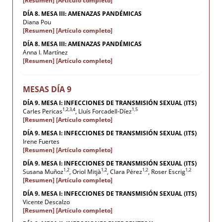
[Resumen]
[Artículo completo]
DÍA 8. MESA III: AMENAZAS PANDÉMICAS
Diana Pou
[Resumen]
[Artículo completo]
DÍA 8. MESA III: AMENAZAS PANDÉMICAS
Anna I. Martínez
[Resumen]
[Artículo completo]
MESAS DÍA 9
DÍA 9. MESA I: INFECCIONES DE TRANSMISIÓN SEXUAL (ITS)
1,2,3,4
1,5
Carles Pericas
, Lluís Forcadell-Díez
[Resumen]
[Artículo completo]
DÍA 9. MESA I: INFECCIONES DE TRANSMISIÓN SEXUAL (ITS)
Irene Fuertes
[Resumen]
[Artículo completo]
DÍA 9. MESA I: INFECCIONES DE TRANSMISIÓN SEXUAL (ITS)
1,2
1,2
1,2
1,2
Susana Muñoz
, Oriol Mitjà
, Clara Pérez
, Roser Escrig
[Resumen]
[Artículo completo]
DÍA 9. MESA I: INFECCIONES DE TRANSMISIÓN SEXUAL (ITS)
Vicente Descalzo
[Resumen]
[Artículo completo]